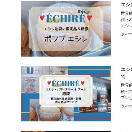
エシ
世界
作ら
エシレ
2022
エシ
て
世界
使って
プンし
2022