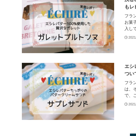
もレ
フラ
お菓
入して
2021
エシ
つい
フラ
は、
で、ご
2021