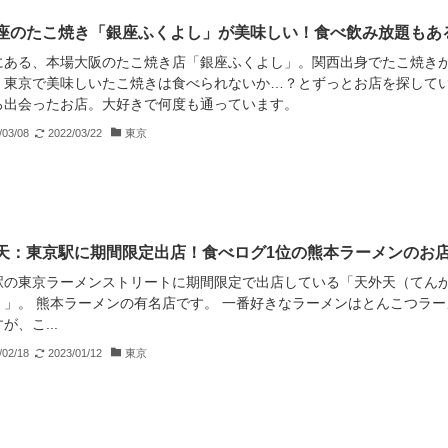
座のたこ焼き「銀座ふくよし」が美味しい！食べ飲み放題もあ
にある、本場大阪のたこ焼き店「銀座ふくよし」。関西出身でたこ焼き
、東京で美味しいたこ焼きは食べられないか…？とずっとお店を探して
ろ出会ったお店。大好きで何度も通っています。
/03/08
2022/03/22
東京
天：東京駅に期間限定出店！食べログ1位の熊本ラーメンのお
駅の東京ラーメンストリートに期間限定で出店している「天外天（てん
）」。 熊本ラーメンの有名店です。 一番好きなラーメンはとんこつラー
が、こ...
/02/18
2023/01/12
東京