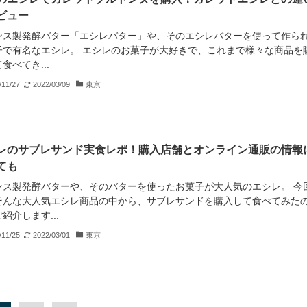
ビュー
ンス製発酵バター「エシレバター」や、そのエシレバターを使って作ら
子で有名なエシレ。 エシレのお菓子が大好きで、これまで様々な商品を
食べてき...
/11/27
2022/03/09
東京
レのサブレサンド実食レポ！購入店舗とオンライン通販の情報
ても
ンス製発酵バターや、そのバターを使ったお菓子が大人気のエシレ。 今
そんな大人気エシレ商品の中から、サブレサンドを購入して食べてみた
紹介します...
/11/25
2022/03/01
東京