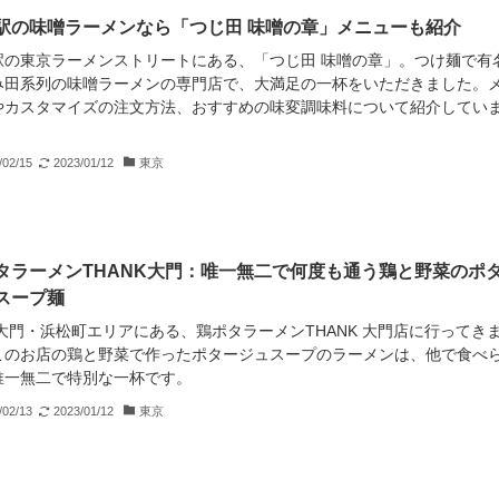
駅の味噌ラーメンなら「つじ田 味噌の章」メニューも紹介
駅の東京ラーメンストリートにある、「つじ田 味噌の章」。つけ麺で有
み田系列の味噌ラーメンの専門店で、大満足の一杯をいただきました。
やカスタマイズの注文方法、おすすめの味変調味料について紹介してい
/02/15
2023/01/12
東京
タラーメンTHANK大門：唯一無二で何度も通う鶏と野菜のポ
スープ麺
 大門・浜松町エリアにある、鶏ポタラーメンTHANK 大門店に行ってき
このお店の鶏と野菜で作ったポタージュスープのラーメンは、他で食べ
唯一無二で特別な一杯です。
/02/13
2023/01/12
東京