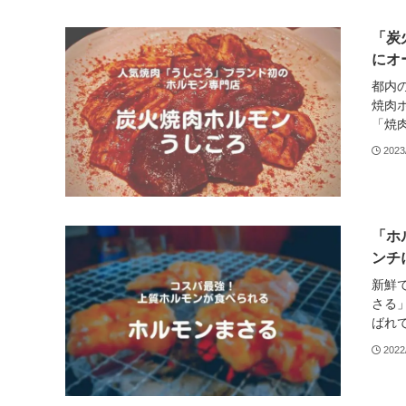
「炭
にオ
都内
焼肉ホ
「焼肉
2023
「ホ
ンチ
新鮮
さる
ばれて
2022