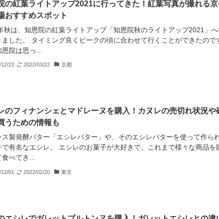
院の紅葉ライトアップ2021に行ってきた！紅葉写真が撮れる京
場おすすめスポット
1年秋は、知恩院の紅葉ライトアップ「知恩院秋のライトアップ2021」へ
きました。 タイミング良くピークの頃に合わせて行くことができたので
恩院は思っ...
/12/22
2022/03/22
京都
レのフィナンシェとマドレーヌを購入！カヌレの売切れ状況や
買うための情報も
ンス製発酵バター「エシレバター」や、そのエシレバターを使って作ら
子で有名なエシレ。 エシレのお菓子が大好きで、これまで様々な商品を
食べてき...
/12/01
2022/02/20
東京
のエシレでガレットブルトンヌを購入！ガレットエシレとの違