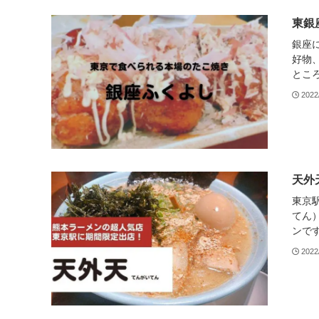
東銀
銀座
好物
とこ
2022
天外
東京
てん
ンです
2022