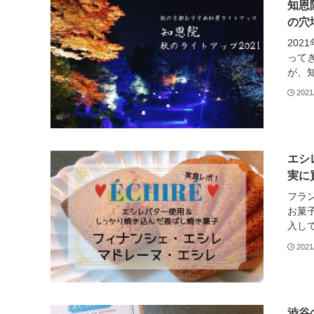
知恩
の穴
202
って
が、知
2021
エシ
実に
フラ
お菓
入して
2021
渋谷