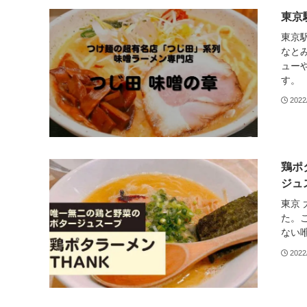
東京
東京
なと
ュー
す。
2022
鶏ポ
ジュ
東京
た。
ない
2022