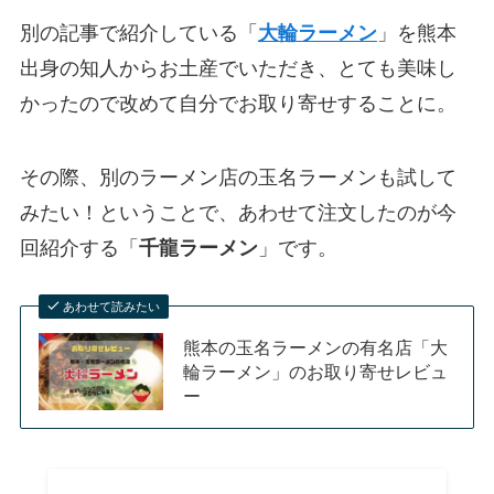
別の記事で紹介している「
大輪ラーメン
」を熊本
出身の知人からお土産でいただき、とても美味し
かったので改めて自分でお取り寄せすることに。
その際、別のラーメン店の玉名ラーメンも試して
みたい！ということで、あわせて注文したのが今
回紹介する「
千龍ラーメン
」です。
あわせて読みたい
熊本の玉名ラーメンの有名店「大
輪ラーメン」のお取り寄せレビュ
ー