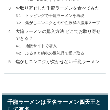
お取り寄せした千龍ラーメンを食べてみた
トッピングで千龍ラーメンを再現
焦がしニンニクとの相性抜群の濃厚スープ
大輪ラーメンの購入方法 どこでお取り寄せ
できる？
通販サイトで購入
ふるさと納税の返礼品で受け取る
焦がしニンニクが欠かせない千龍ラーメン