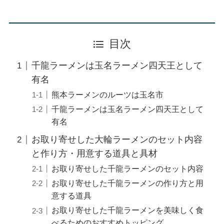
目次
千龍ラーメンは玉名ラーメン四天王として
有名
熊本ラーメンのルーツは玉名市
千龍ラーメンは玉名ラーメン四天王として
有名
お取り寄せした大輪ラーメンのセット内容
と作り方・用意する道具と具材
お取り寄せした千龍ラーメンのセット内容
お取り寄せした千龍ラーメンの作り方と用
意する道具
お取り寄せした千龍ラーメンを美味しく食
べるためのおすすめトッピング